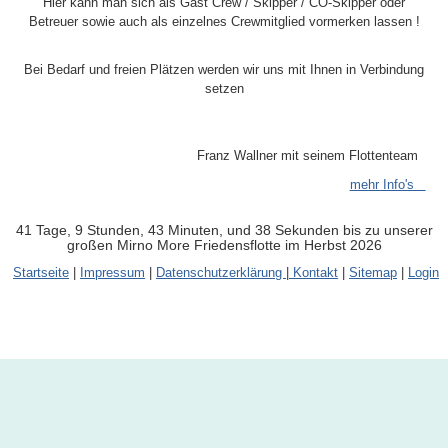
Hier kann man sich als Gast Crew / Skipper / CO-Skipper oder
Betreuer sowie auch als einzelnes Crewmitglied vormerken lassen !
Bei Bedarf und freien Plätzen werden wir uns mit Ihnen in Verbindung
setzen
Franz Wallner mit seinem Flottenteam
mehr Info's
41 Tage, 9 Stunden, 43 Minuten, und 38 Sekunden bis zu unserer
großen Mirno More Friedensflotte im Herbst 2026
Startseite
|
Impressum
|
Datenschutzerklärung
|
Kontakt
|
Sitemap
|
Login