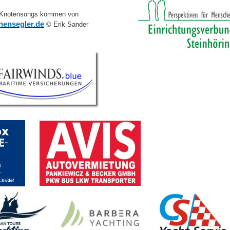
 Knotensongs kommen von
ensegler.de
© Erik Sander