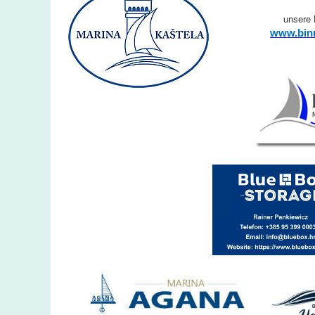
unsere
www.binn