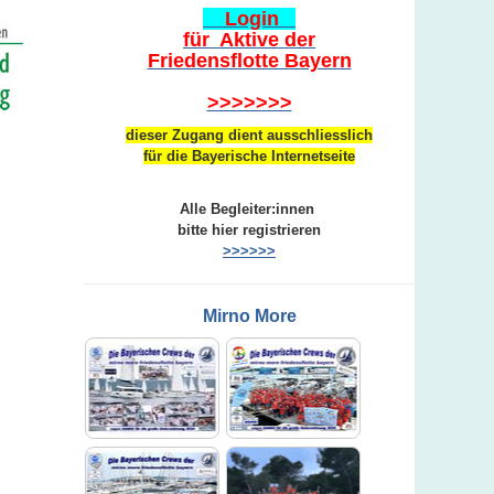
Login
für Aktive der
Friedensflotte Bayern
>>>>>>>
dieser Zugang dient ausschliesslich
für die Bayerische Internetseite
Alle Begleiter:innen
bitte hier registrieren
>>>>>>
Mirno More