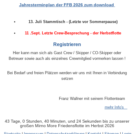
Jahresterminpla
n
der FFB 2026 zum download
13. Juli Stammtisch - (Letzte vor Sommerpause)
11 .Sept. Letzte Crew-Besprechung - der Herbstflotte
Registrieren
Hier kann man sich als Gast Crew / Skipper / CO-Skipper oder
Betreuer sowie auch als einzelnes Crewmitglied vormerken lassen !
Bei Bedarf und freien Plätzen werden wir uns mit Ihnen in Verbindung
setzen
Franz Wallner mit seinem Flottenteam
mehr Info's
43 Tage, 0 Stunden, 40 Minuten, und 23 Sekunden bis zu unserer
großen Mirno More Friedensflotte im Herbst 2026
Startseite
|
Impressum
|
Datenschutzerklärung
|
Kontakt
|
Sitemap
|
Login